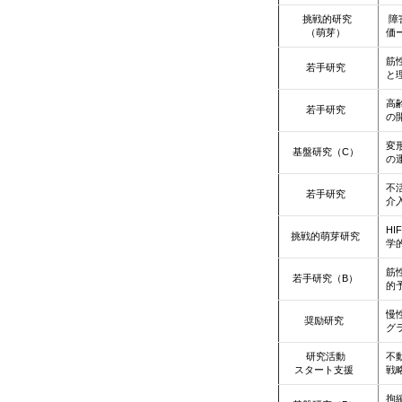
挑戦的研究
障
（萌芽）
価
筋
若手研究
と
高
若手研究
の
変
基盤研究（C）
の
不
若手研究
介
H
挑戦的萌芽研究
学
筋
若手研究（B）
的
慢
奨励研究
グ
研究活動
不
スタート支援
戦
拘