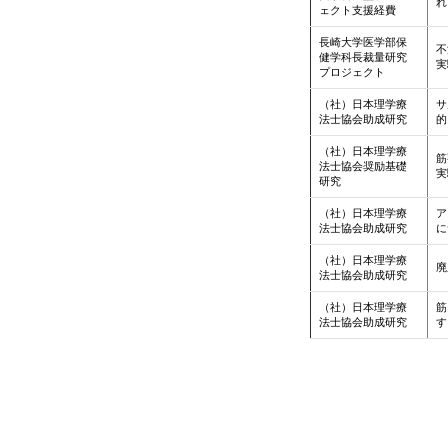
れ
ェクト支援経費
長崎大学医学部保
不
健学科長裁量研究
実
プロジェクト
（社）日本理学療
サ
法士協会助成研究
的
（社）日本理学療
筋
法士協会奨励基礎
実
研究
（社）日本理学療
ア
法士協会助成研究
に
（社）日本理学療
廃
法士協会助成研究
（社）日本理学療
筋
法士協会助成研究
す