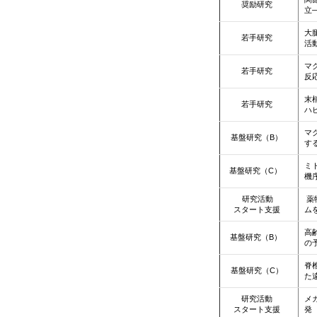
奨励研究
立
大
若手研究
活
マ
若手研究
反
末
若手研究
ハ
マ
基盤研究（B）
す
ミ
基盤研究（C）
機
研究活動
薬
スタート支援
ム
高
基盤研究（B）
の
脊
基盤研究（C）
た
研究活動
メ
スタート支援
発