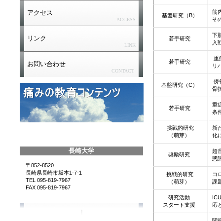
アクセス
筋
基盤研究（B）
そ
ACCESS
下
リンク
若手研究
入
LINK
重
若手研究
お問い合わせ
リ
CONTACT
傍
基盤研究（C）
骨
重
若手研究
条
挑戦的研究
新
（萌芽）
化
長崎大学
超
奨励研究
態
〒852-8520
長崎県長崎市坂本1-7-1
挑戦的研究
コ
TEL 095-819-7967
（萌芽）
課
FAX 095-819-7967
研究活動
I
スタート支援
応
関