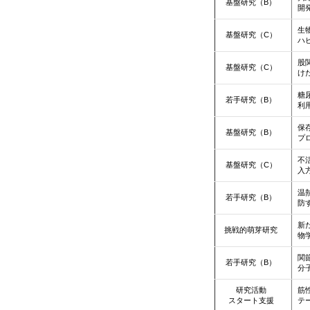
基盤研究（B）
開
生
基盤研究（C）
ハ
股
基盤研究（C）
け
糖
若手研究（B）
利
保
基盤研究（B）
プ
不
基盤研究（C）
入
温
若手研究（B）
防
新
挑戦的萌芽研究
物
関
若手研究（B）
分
研究活動
筋
スタート支援
テ