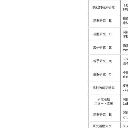
下
挑戦的萌芽研究
解
組
基盤研究（B）
療
関
基盤研究（C）
客
磁
若手研究（B）
め
ス
若手研究（B）
激
不
基盤研究（C）
化
変
挑戦的萌芽研究
バ
研究活動
関
スタート支援
効
関
基盤研究（B）
と
研究活動スター
ス