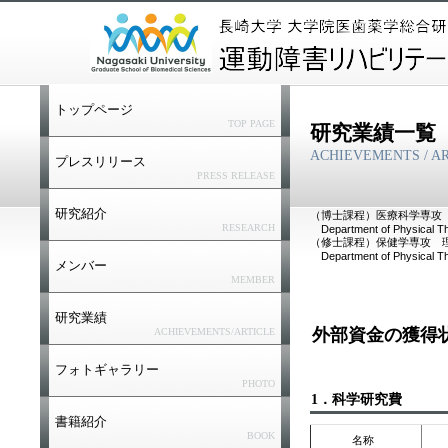
トップページ
TOP PAGE
研究業績一覧
ACHIEVEMENTS / A
プレスリリース
PRESS RELEASE
研究紹介
（博士課程）医療科学専攻
RESEARCH
Department of Physical Th
（修士課程）保健学専攻 
Department of Physical Th
メンバー
MEMBER
研究業績
外部資金の獲得
ACHIEVEMENTS/ARTICLE
フォトギャラリー
PHOTO
1．科学研究費
書籍紹介
BOOK
名称