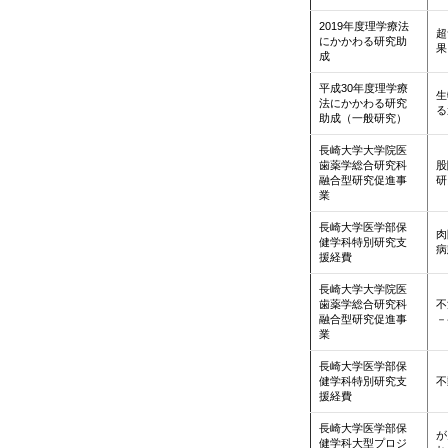
2019年度理学療法
超
にかかわる研究助
果
成
平成30年度理学療
生
法にかかわる研究
る
助成（一般研究）
長崎大学大学院医
歯薬学総合研究科
股
融合型研究促進事
研
業
長崎大学医学部保
肉
健学科特別研究支
病
援経費
長崎大学大学院医
歯薬学総合研究科
不
融合型研究促進事
－
業
長崎大学医学部保
健学科特別研究支
不
援経費
長崎大学医学部保
が
健学科大型プロジ