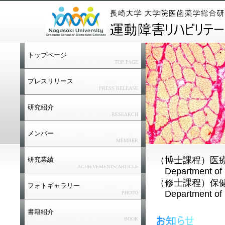
トップページ
TOP PAGE
プレスリリース
PRESS RELEASE
研究紹介
RESEARCH
メンバー
MEMBER
（博士課程）医
研究業績
ACHIEVEMENTS/ARTICLE
Department of P
（修士課程）保
フォトギャラリー
Department of P
PHOTO
書籍紹介
BOOK