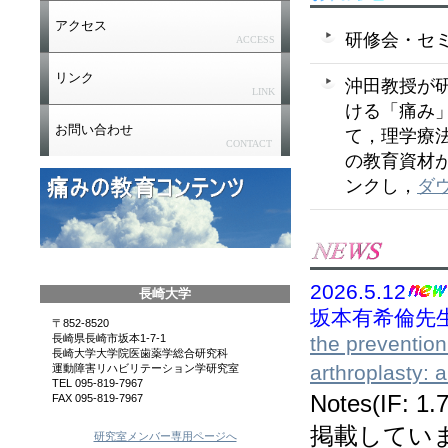
アクセス
研修会・セ
ACCESS
リンク
沖田教授が
LINK
ける「痛み
お問い合わせ
て，理学療
CONTACT
の教育資材
ンクし，
ダ
2026.5.12
長崎大学
坂本有希倫先
〒852-8520
the prevention
長崎県長崎市坂本1-7-1
長崎大学大学院医歯薬学総合研究科
arthroplasty: 
運動障害リハビリテーション学研究室
TEL 095-819-7967
Notes(IF:
FAX 095-819-7967
掲載してい
研究室メンバー専用ページへ