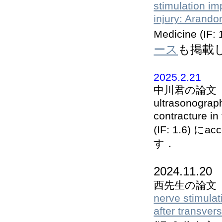
stimulation im
injury: Arando
Medicine (IF: 
ース
も掲載
2025.2.21
中川君の論文「Usefu
ultrasonograph
contracture in
(IF: 1.6) 
す．
2024.11.20
西先生の論文
nerve stimula
after transvers